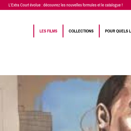
L’Extra Court évolue : découvrez les
nouvelles formules
et
le catalogue
!
LES FILMS
COLLECTIONS
POUR QUELS 