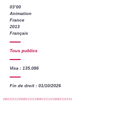
03’00
Animation
France
2013
Français
Tous publics
Visa : 135.086
Fin de droit : 01/10/2026