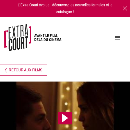
L’Extra Court évolue : découvrez les
nouvelles formules
et
le
catalogue
!
AVANT LE FILM,
DÉJÀ DU CINÉMA
RETOUR AUX FILMS