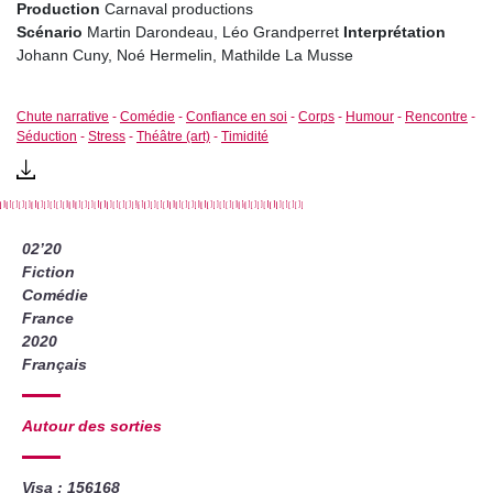
Production
Carnaval productions
Scénario
Martin Darondeau, Léo Grandperret
Interprétation
Johann Cuny, Noé Hermelin, Mathilde La Musse
Chute narrative
-
Comédie
-
Confiance en soi
-
Corps
-
Humour
-
Rencontre
-
Séduction
-
Stress
-
Théâtre (art)
-
Timidité
02’20
Fiction
Comédie
France
2020
Français
Autour des sorties
Visa : 156168