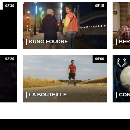
02’30
05’15
KUNG FOUDRE
BE
02’20
06’00
LA BOUTEILLE
CON