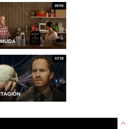
08’00
RMUDA
03’39
TAGION