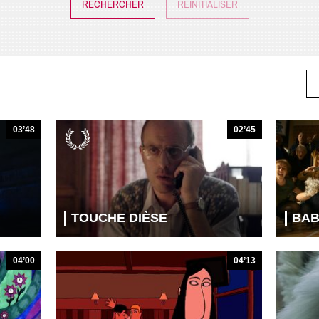
RÉINITIALISER
03’48
02’45
TOUCHE DIÈSE
BAB
04’00
04’13