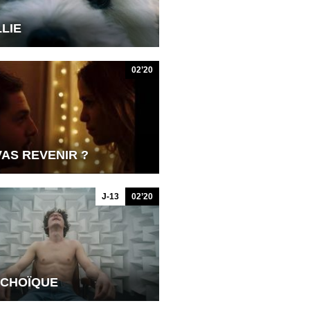
LLIE
02’20
VAS REVENIR ?
J-13
02’20
CHOÏQUE