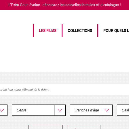
L’Extra Court évolue : découvrez les
nouvelles formules
et
le catalogue
!
LES FILMS
COLLECTIONS
POUR QUELS 
eur ou tout autre élément de la fiche
: