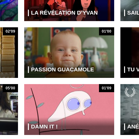
LA RÉVÉLATION D’YVAN
SAI
02’09
01’00
PASSION GUACAMOLE
TU 
05’00
01’09
DAMN IT !
ANÉ