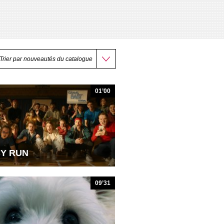
01’00
Y RUN
09’31