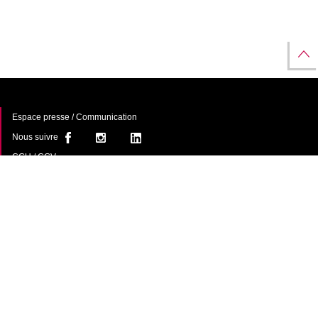
Espace presse / Communication
Nous suivre
CGU / CGV
À propos
FAQ
Contact
Une offre de
avec le
soutien du