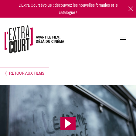
L’Extra Court évolue : découvrez les
nouvelles formules
et
le
catalogue
!
AVANT LE FILM,
DÉJÀ DU CINÉMA
RETOUR AUX FILMS