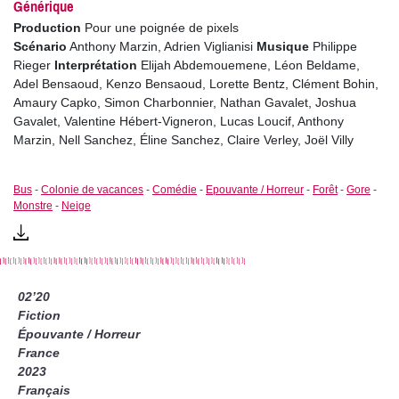
Générique
Production
Pour une poignée de pixels
Scénario
Anthony Marzin, Adrien Viglianisi
Musique
Philippe
Rieger
Interprétation
Elijah Abdemouemene, Léon Beldame,
Adel Bensaoud, Kenzo Bensaoud, Lorette Bentz, Clément Bohin,
Amaury Capko, Simon Charbonnier, Nathan Gavalet, Joshua
Gavalet, Valentine Hébert-Vigneron, Lucas Loucif, Anthony
Marzin, Nell Sanchez, Éline Sanchez, Claire Verley, Joël Villy
Bus
-
Colonie de vacances
-
Comédie
-
Epouvante / Horreur
-
Forêt
-
Gore
-
Monstre
-
Neige
02’20
Fiction
Épouvante / Horreur
France
2023
Français