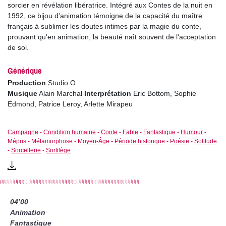
sorcier en révélation libératrice. Intégré aux Contes de la nuit en
1992, ce bijou d'animation témoigne de la capacité du maître
français à sublimer les doutes intimes par la magie du conte,
prouvant qu'en animation, la beauté naît souvent de l'acceptation
de soi.
Générique
Production
Studio O
Musique
Alain Marchal
Interprétation
Eric Bottom, Sophie
Edmond, Patrice Leroy, Arlette Mirapeu
Campagne
-
Condition humaine
-
Conte
-
Fable
-
Fantastique
-
Humour
-
Mépris
-
Métamorphose
-
Moyen-Âge
-
Période historique
-
Poésie
-
Solitude
-
Sorcellerie
-
Sortilège
04’00
Animation
Fantastique