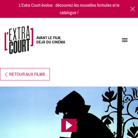
L’Extra Court évolue : découvrez les
nouvelles formules
et
le
catalogue
!
AVANT LE FILM,
DÉJÀ DU CINÉMA
RETOUR AUX FILMS