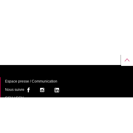
Espace presse / Communication
Nous suivre
CGU / CGV
À propos
FAQ
Contact
Une offre de