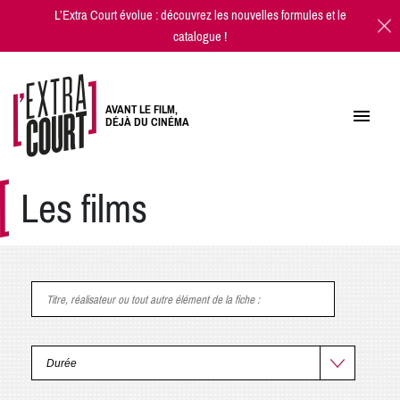
L’Extra Court évolue : découvrez les
nouvelles formules
et
le
catalogue
!
AVANT LE FILM,
DÉJÀ DU CINÉMA
Les films
Titre, réalisateur ou tout autre élément de la fiche
: