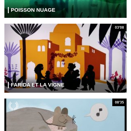
POISSON NUAGE
03’08
FARIDA ET LA VIGNE
08’35