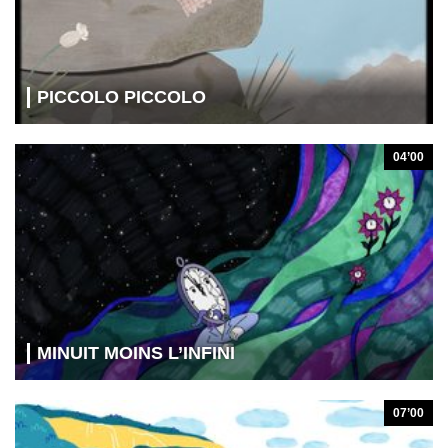
PICCOLO PICCOLO
04’00
MINUIT MOINS L’INFINI
07’00