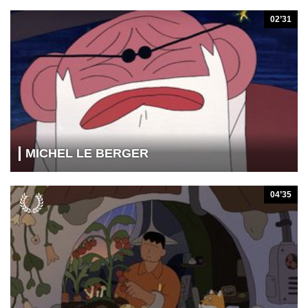
02’31
MICHEL LE BERGER
04’35