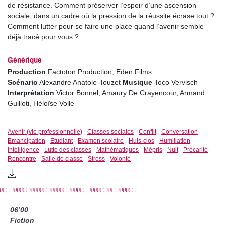
de résistance. Comment préserver l’espoir d’une ascension
sociale, dans un cadre où la pression de la réussite écrase tout ?
Comment lutter pour se faire une place quand l’avenir semble
déjà tracé pour vous ?
Générique
Production
Factoton Production, Eden Films
Scénario
Alexandre Anatole-Touzet
Musique
Toco Vervisch
Interprétation
Victor Bonnel, Amaury De Crayencour, Armand
Guilloti, Héloïse Volle
Avenir (vie professionnelle)
-
Classes sociales
-
Conflit
-
Conversation
-
Emancipation
-
Etudiant
-
Examen scolaire
-
Huis-clos
-
Humiliation
-
Intelligence
-
Lutte des classes
-
Mathématiques
-
Mépris
-
Nuit
-
Précarité
-
Rencontre
-
Salle de classe
-
Stress
-
Volonté
06’00
Fiction