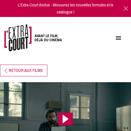
L’Extra Court évolue : découvrez les
nouvelles formules
et
le
catalogue
!
AVANT LE FILM,
DÉJÀ DU CINÉMA
RETOUR AUX FILMS