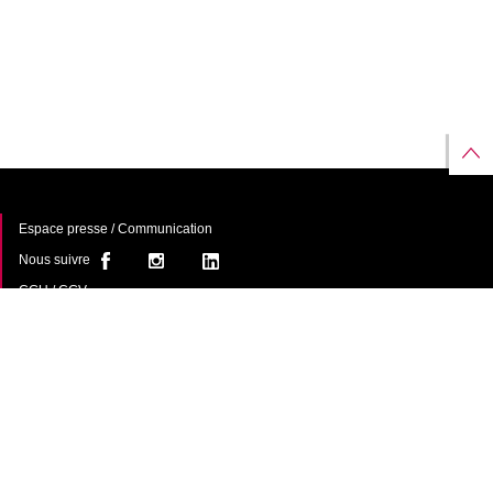
Espace presse / Communication
Nous suivre
CGU / CGV
À propos
FAQ
Contact
Une offre de