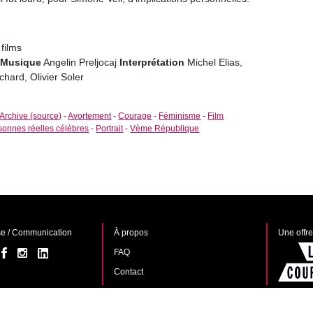
films
r
Musique
Angelin Preljocaj
Interprétation
Michel Elias,
chard, Olivier Soler
Archive (source)
-
Avortement
-
Courage
-
Féminisme
-
Film
sonnes réelles célèbres
-
Portrait
-
Vème République
e / Communication
À propos
Une offr
FAQ
Contact