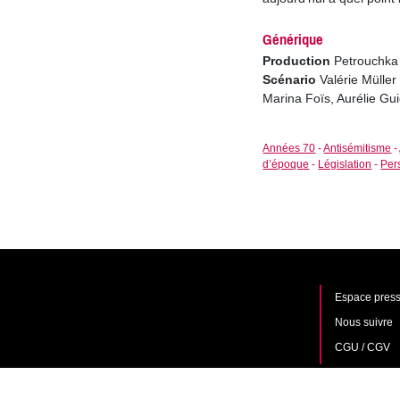
Générique
Production
Petrouchka 
Scénario
Valérie Mülle
Marina Foïs, Aurélie Gui
Années 70
-
Antisémitisme
-
d’époque
-
Législation
-
Per
Espace press
Nous suivre
CGU / CGV