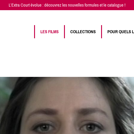
L’Extra Court évolue : découvrez les
nouvelles formules
et
le catalogue
!
LES FILMS
COLLECTIONS
POUR QUELS 