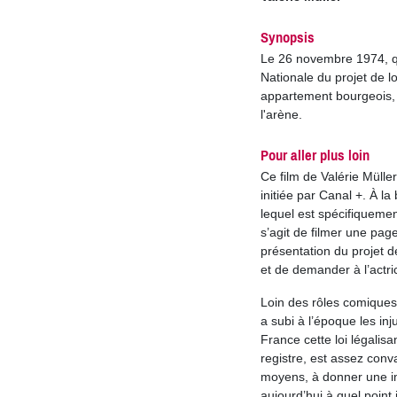
Synopsis
Le 26 novembre 1974, q
Nationale du projet de l
appartement bourgeois,
l'arène.
Pour aller plus loin
Ce film de Valérie Müller
initiée par Canal +. À l
lequel est spécifiquement
s’agit de filmer une page
présentation du projet d
et de demander à l’actr
Loin des rôles comiques q
a subi à l’époque les in
France cette loi légalis
registre, est assez conv
moyens, à donner une im
aujourd’hui à quel point 