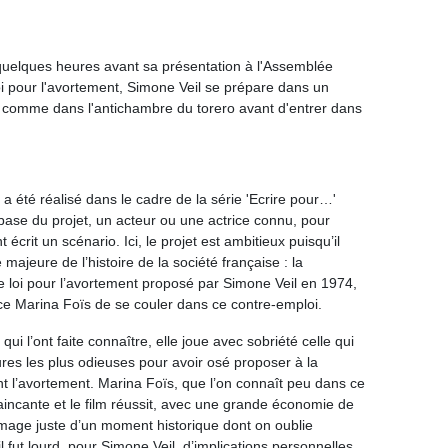
uelques heures avant sa présentation à l'Assemblée
oi pour l'avortement, Simone Veil se prépare dans un
 comme dans l'antichambre du torero avant d'entrer dans
 a été réalisé dans le cadre de la série 'Ecrire pour…'
a base du projet, un acteur ou une actrice connu, pour
 écrit un scénario. Ici, le projet est ambitieux puisqu’il
 majeure de l’histoire de la société française : la
e loi pour l’avortement proposé par Simone Veil en 1974,
ice Marina Foïs de se couler dans ce contre-emploi.
ui l’ont faite connaître, elle joue avec sobriété celle qui
jures les plus odieuses pour avoir osé proposer à la
ant l’avortement. Marina Foïs, que l’on connaît peu dans ce
aincante et le film réussit, avec une grande économie de
age juste d’un moment historique dont on oublie
il fut lourd, pour Simone Veil, d’implications personnelles.