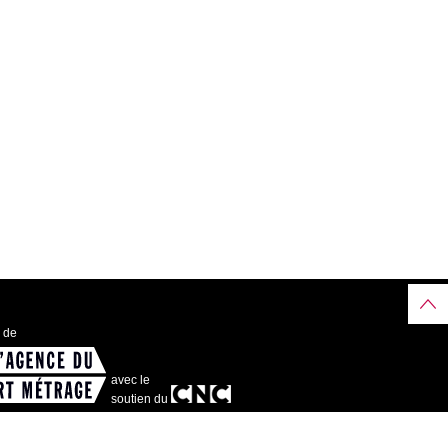
e de
avec le
soutien du