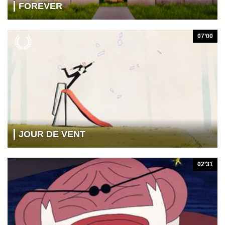
FOREVER
07’00
JOUR DE VENT
02’31