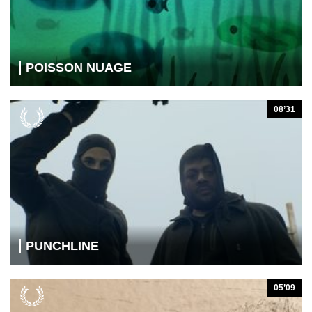
POISSON NUAGE
08’31
PUNCHLINE
05’09