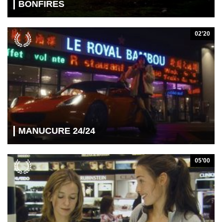
BONFIRES
02’20
MANUCURE 24/24
05’00