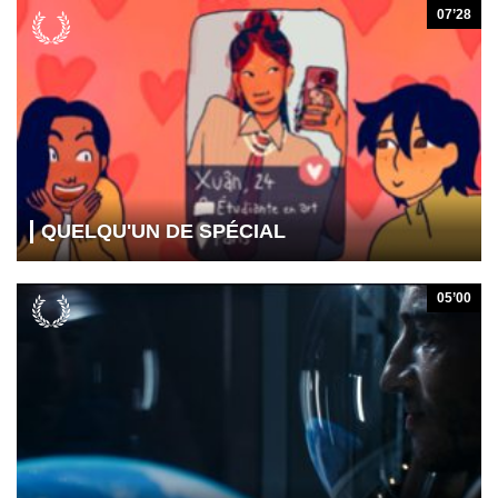
07’28
QUELQU'UN DE SPÉCIAL
05’00