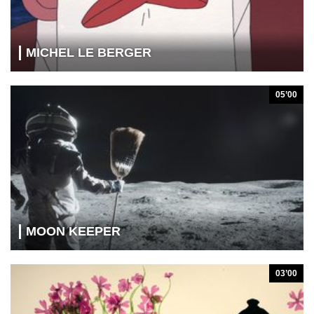
MICHEL LE BERGER
05’00
MOON KEEPER
03’00