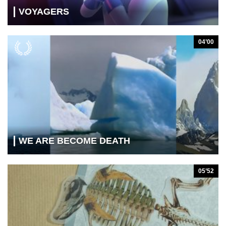
VOYAGERS
04’00
WE ARE BECOME DEATH
05’52