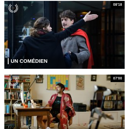
08’18
UN COMÉDIEN
07’00