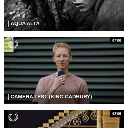
AQUA ALTA
07’00
CAMERA TEST (KING CADBURY)
02’09