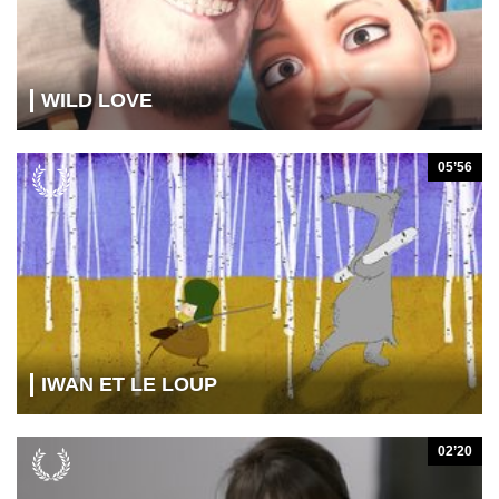
WILD LOVE
05’56
IWAN ET LE LOUP
02’20