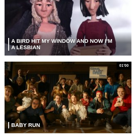
A BIRD HIT MY WINDOW AND NOW I’M
A LESBIAN
01’00
BABY RUN