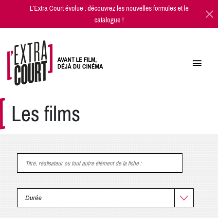
L’Extra Court évolue : découvrez les
nouvelles formules
et
le
catalogue
!
AVANT LE FILM,
DÉJÀ DU CINÉMA
Les films
Titre, réalisateur ou tout autre élément de la fiche
: