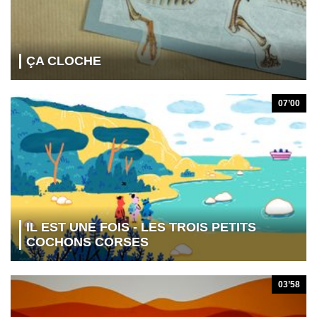
ÇA CLOCHE
07’00
IL EST UNE FOIS - LES TROIS PETITS
COCHONS CORSES
03’58