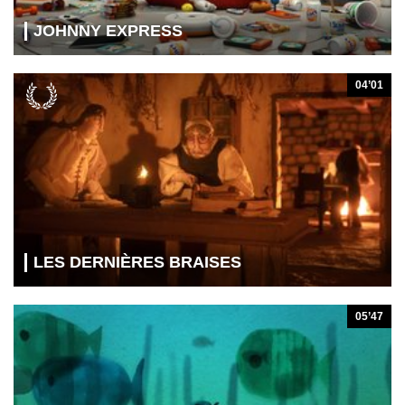
JOHNNY EXPRESS
04’01
LES DERNIÈRES BRAISES
05’47