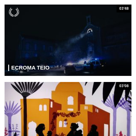
03’48
ECROMA TEIO
03’08