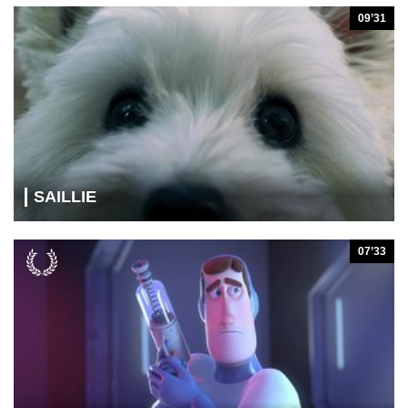
09’31
SAILLIE
07’33