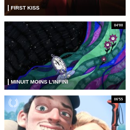
FIRST KISS
04’00
MINUIT MOINS L’INFINI
06’55