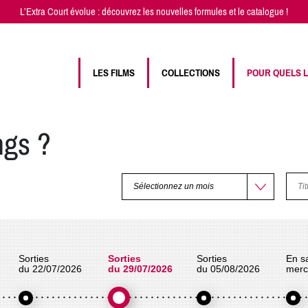
L’Extra Court évolue : découvrez les
nouvelles formules
et
le catalogue
!
LES FILMS
COLLECTIONS
POUR QUELS 
ngs ?
Ti
Sorties
Sorties
Sorties
En sa
du 22/07/2026
du 29/07/2026
du 05/08/2026
merc