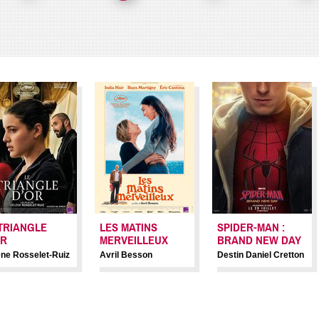
LE TRIANG
HOME STORIES
D’OR
TRIANGLE
LES MATINS
SPIDER-MAN :
Eva Trobisch
Hélène Rossel
OR
MERVEILLEUX
BRAND NEW DAY
ne Rosselet-Ruiz
Avril Besson
Destin Daniel Cretton