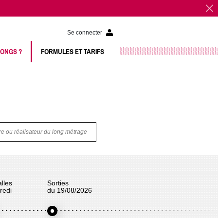
Se connecter
LONGS ?
FORMULES ET TARIFS
tre ou réalisateur du long métrage
lles
Sorties
redi
du 19/08/2026