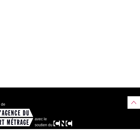
e de
avec le
soutien du