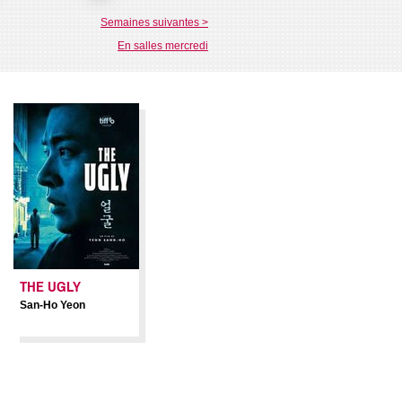
Semaines suivantes >
En salles mercredi
LE
LES MATINS
MERVEILLEUX
THE UGLY
et-Ruiz
Avril Besson
San-Ho Yeon