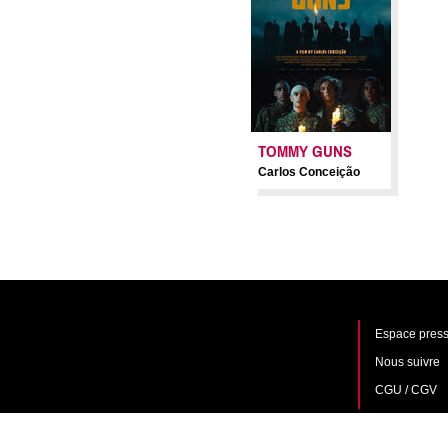
TOMMY GUNS
Carlos Conceição
Espace press
Nous suivre
CGU / CGV