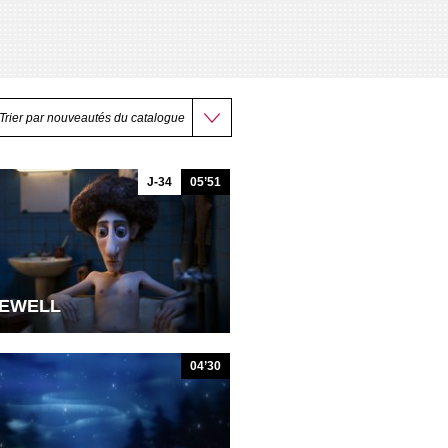
J-34
05’51
EWELL
04’30