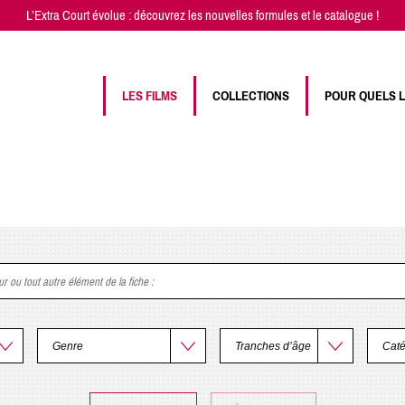
L’Extra Court évolue : découvrez les
nouvelles formules
et
le catalogue
!
LES FILMS
COLLECTIONS
POUR QUELS 
eur ou tout autre élément de la fiche
: