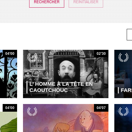
RÉINITIALISER
04’00
02’30
L’ HOMME À LA TÊTE EN
CAOUTCHOUC
FAR
04’00
04’07