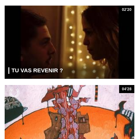
02’20
TU VAS REVENIR ?
04’28