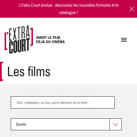
L’Extra Court évolue : découvrez les
nouvelles formules
et
le
catalogue
!
AVANT LE FILM,
DÉJÀ DU CINÉMA
Les films
Titre, réalisateur ou tout autre élément de la fiche
: