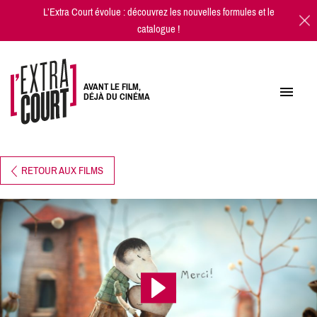
L’Extra Court évolue : découvrez les
nouvelles formules
et
le
catalogue
!
AVANT LE FILM,
DÉJÀ DU CINÉMA
RETOUR AUX FILMS