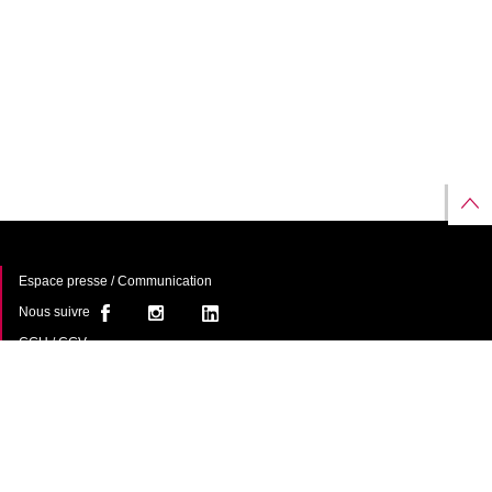
Espace presse / Communication
Nous suivre
CGU / CGV
À propos
FAQ
Contact
Une offre de