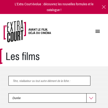
L’Extra Court évolue : découvrez les
nouvelles formules
et
le
catalogue
!
AVANT LE FILM,
DÉJÀ DU CINÉMA
Les films
Titre, réalisateur ou tout autre élément de la fiche
: