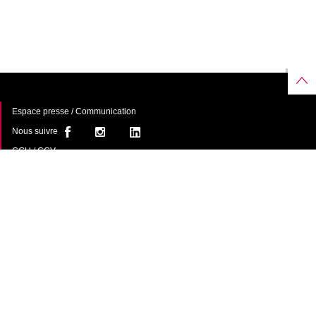
Espace presse / Communication
Nous suivre
CGU / CGV
À propos
FAQ
Contact
Une offre de
avec le
soutien du