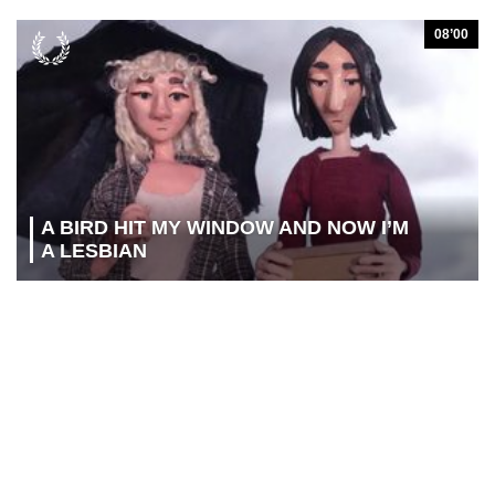
08’00
A BIRD HIT MY WINDOW AND NOW I’M
A LESBIAN