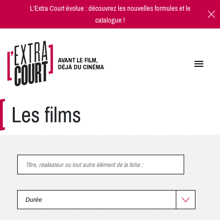
L’Extra Court évolue : découvrez les
nouvelles formules
et
le
catalogue
!
AVANT LE FILM,
DÉJÀ DU CINÉMA
Les films
Titre, réalisateur ou tout autre élément de la fiche
: