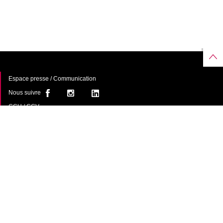
Espace presse / Communication
Nous suivre
CGU / CGV
À propos
FAQ
Contact
Une offre de
avec le
soutien du