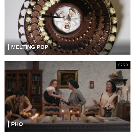
MELTING POP
02’20
PHO