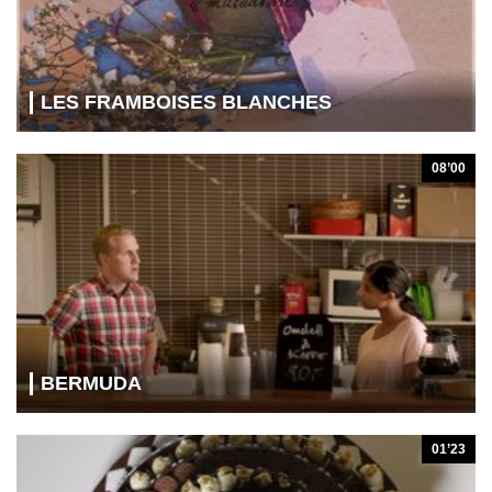
LES FRAMBOISES BLANCHES
08’00
BERMUDA
01’23