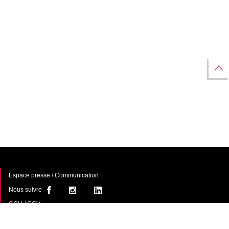
Espace presse / Communication
Nous suivre
CGU / CGV
À propos