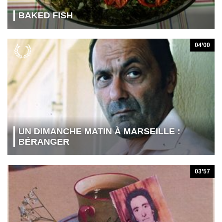
BAKED FISH
04’00
UN DIMANCHE MATIN À MARSEILLE :
BÉRANGER
03’57