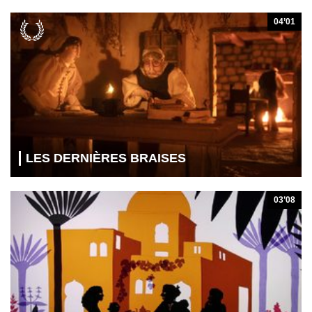
04’01
LES DERNIÈRES BRAISES
03’08