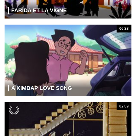
FARIDA ET LA VIGNE
06’28
A KIMBAP LOVE SONG
02’09