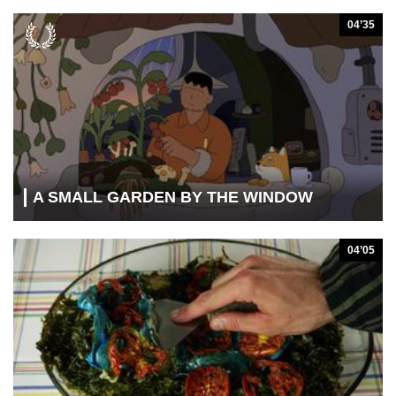
04’35
A SMALL GARDEN BY THE WINDOW
04’05