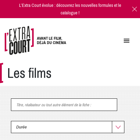
L’Extra Court évolue : découvrez les
nouvelles formules
et
le
catalogue
!
AVANT LE FILM,
DÉJÀ DU CINÉMA
Les films
Titre, réalisateur ou tout autre élément de la fiche
: