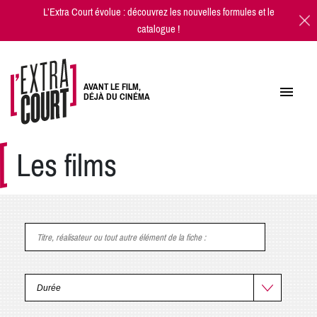
L’Extra Court évolue : découvrez les
nouvelles formules
et
le
catalogue
!
AVANT LE FILM,
DÉJÀ DU CINÉMA
Les films
Titre, réalisateur ou tout autre élément de la fiche
: