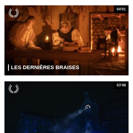
04’01
LES DERNIÈRES BRAISES
03’48