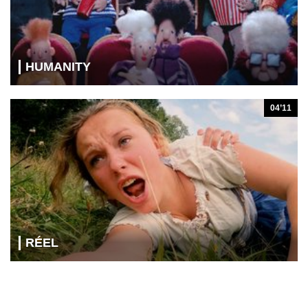
HUMANITY
04’11
RÉEL