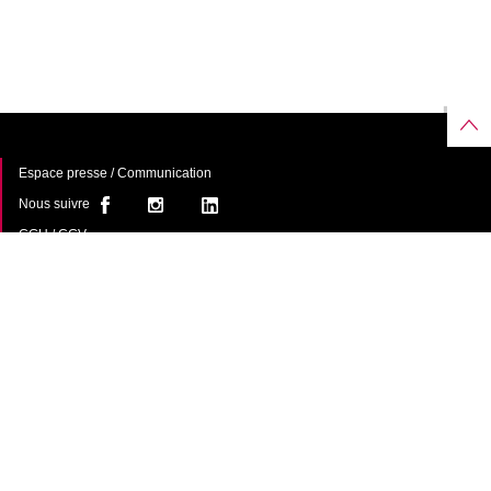
Espace presse / Communication
Nous suivre
CGU / CGV
À propos
FAQ
Contact
Une offre de
avec le
soutien du