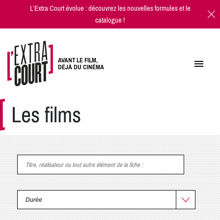
L’Extra Court évolue : découvrez les
nouvelles formules
et
le
catalogue
!
AVANT LE FILM,
DÉJÀ DU CINÉMA
Les films
Titre, réalisateur ou tout autre élément de la fiche
: