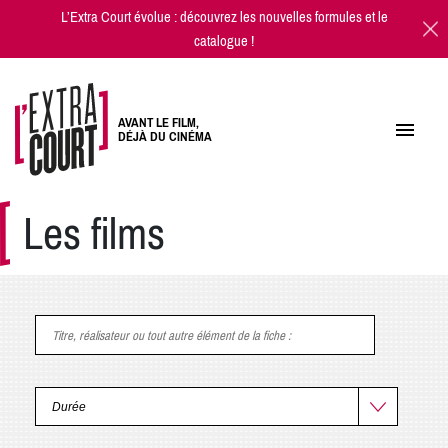
L’Extra Court évolue : découvrez les
nouvelles formules
et
le
catalogue
!
AVANT LE FILM,
DÉJÀ DU CINÉMA
Les films
Titre, réalisateur ou tout autre élément de la fiche
: