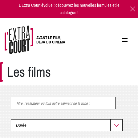
L’Extra Court évolue : découvrez les
nouvelles formules
et
le
catalogue
!
AVANT LE FILM,
DÉJÀ DU CINÉMA
Les films
Titre, réalisateur ou tout autre élément de la fiche
: