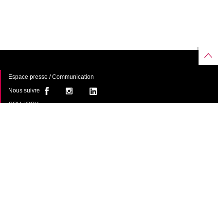
Espace presse / Communication
Nous suivre
CGU / CGV
À propos
FAQ
Contact
Une offre de
avec le
soutien du