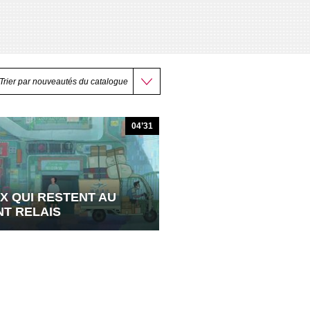
04’31
X QUI RESTENT AU
NT RELAIS