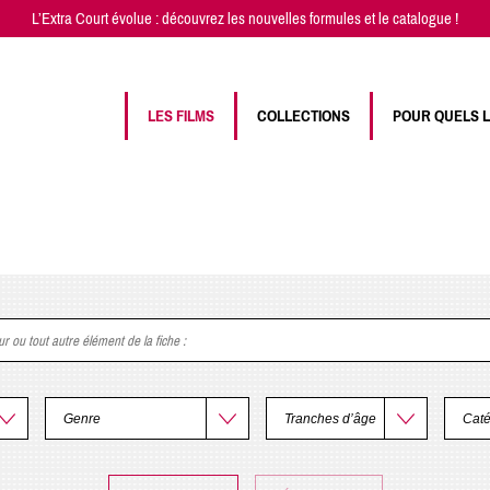
L’Extra Court évolue : découvrez les
nouvelles formules
et
le catalogue
!
LES FILMS
COLLECTIONS
POUR QUELS 
eur ou tout autre élément de la fiche
: