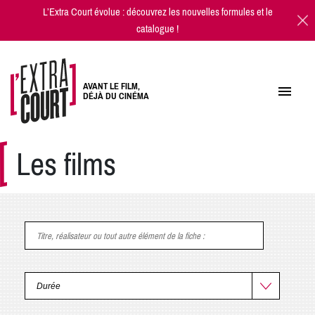
L’Extra Court évolue : découvrez les
nouvelles formules
et
le
catalogue
!
AVANT LE FILM,
DÉJÀ DU CINÉMA
Les films
Titre, réalisateur ou tout autre élément de la fiche
: