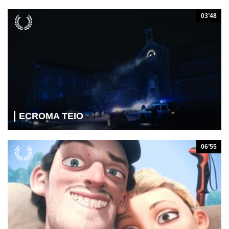
03’48
ECROMA TEIO
06’55