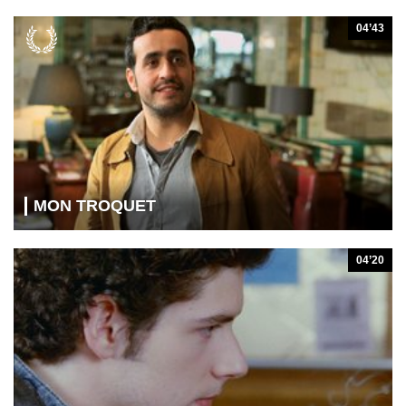
04’43
MON TROQUET
04’20