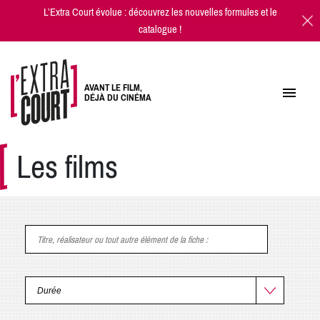
L’Extra Court évolue : découvrez les
nouvelles formules
et
le
catalogue
!
AVANT LE FILM,
DÉJÀ DU CINÉMA
Les films
Titre, réalisateur ou tout autre élément de la fiche
: