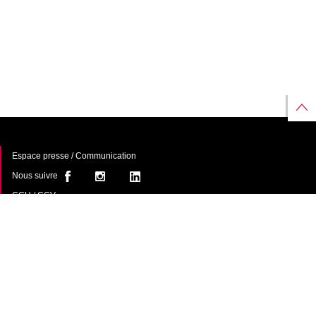
Espace presse / Communication
Nous suivre
CGU / CGV
À propos
FAQ
Contact
Une offre de