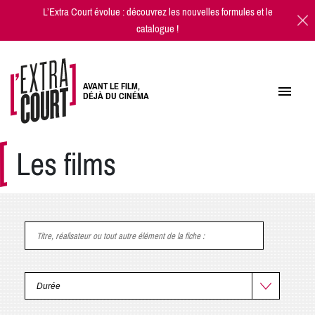
L’Extra Court évolue : découvrez les
nouvelles formules
et
le
catalogue
!
AVANT LE FILM,
DÉJÀ DU CINÉMA
Les films
Titre, réalisateur ou tout autre élément de la fiche
: