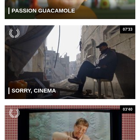
PASSION GUACAMOLE
07’33
SORRY, CINEMA
03’40