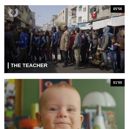
05’56
THE TEACHER
01’00