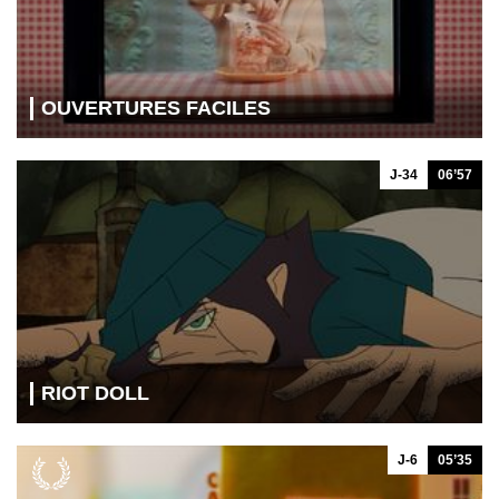
OUVERTURES FACILES
J-34
06’57
RIOT DOLL
J-6
05’35