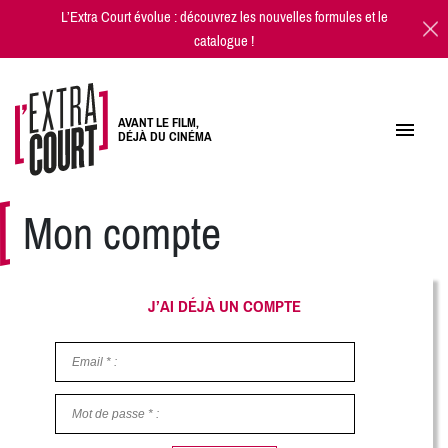
L’Extra Court évolue : découvrez les
nouvelles formules
et
le
catalogue
!
AVANT LE FILM,
DÉJÀ DU CINÉMA
Mon compte
J’AI DÉJÀ UN COMPTE
Email
*
:
Mot de passe
*
: