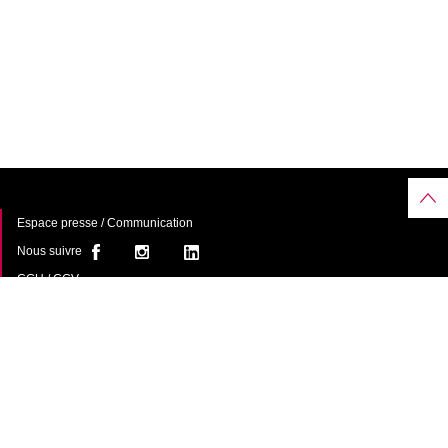
Espace presse / Communication
Nous suivre
CGU / CGV
À propos
FAQ
Contact
Une offre de